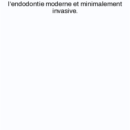
l’endodontie moderne et minimalement
invasive.
MICROSCOPE
CLINIQUE
Le microscope clinique est une partie intégrale
de l’équipement de base de l’endodontiste. Il
offre une image agrandie de 5X à 25X des
dents ce qui permet entre autres de:
trouver des canaux calcifiés ou bloqués
diminuer la grosseur du trou (accès) fait
dans la dent ou la couronne
confirmer des diagnostics (fracture,
perforation ou résorption)